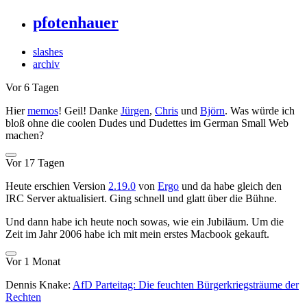
pfotenhauer
slashes
archiv
Vor 6 Tagen
Hier
memos
! Geil! Danke
Jürgen
,
Chris
und
Björn
. Was würde ich
bloß ohne die coolen Dudes und Dudettes im German Small Web
machen?
Vor 17 Tagen
Heute erschien Version
2.19.0
von
Ergo
und da habe gleich den
IRC Server aktualisiert. Ging schnell und glatt über die Bühne.
Und dann habe ich heute noch sowas, wie ein Jubiläum. Um die
Zeit im Jahr 2006 habe ich mit mein erstes Macbook gekauft.
Vor 1 Monat
Dennis Knake:
AfD Parteitag: Die feuchten Bürgerkriegsträume der
Rechten