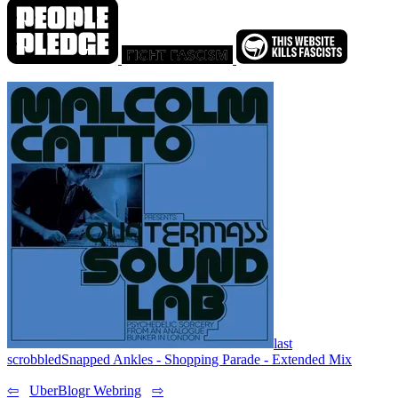
last
scrobbled
Snapped Ankles - Shopping Parade - Extended Mix
⇦
UberBlogr Webring
⇨