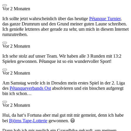
Vor 2 Monaten
Ich sollte jetzt wahrscheinlich über das heutige
Pétanque Turnier
,
das ganze Drumrum und den Grund meiner guten Laune schreiben.
Ich genieße letzteres aber gerade zu sehr, um mich in diesem Internet
rumzutreiben.
Vor 2 Monaten
Ich sehe stolz auf unser Team. Wir haben alle 3 Runden mit 13:2
Spielen gewonnen. Pétanque ist so ein wundervoller Sport!
Vor 2 Monaten
Am Samstag werde ich in Dresden mein erstes Spiel in der 2. Liga
des
Pétanqueverbands Ost
absolvieren und ein bisschen aufgeregt
bin ich schon…
Vor 2 Monaten
Hui, da hat‘s Fortuna aber mal gut mit mir gemeint, denn ich habe
bei
Björns Tape-Lotterie
gewonnen. 😃
Dann hab ich mir neulich ein Gravelbike gekauft, um meinem