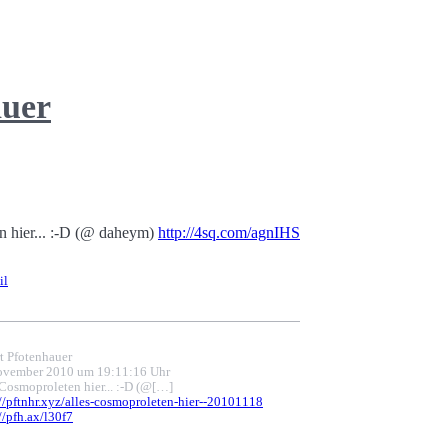
auer
n hier... :-D (@ daheym)
http://4sq.com/agnIHS
il
t Pfotenhauer
ovember 2010 um 19:11:16 Uhr
 Cosmoproleten hier... :-D (@[…]
://pftnhr.xyz/alles-cosmoproleten-hier--20101118
//pfh.ax/l30f7