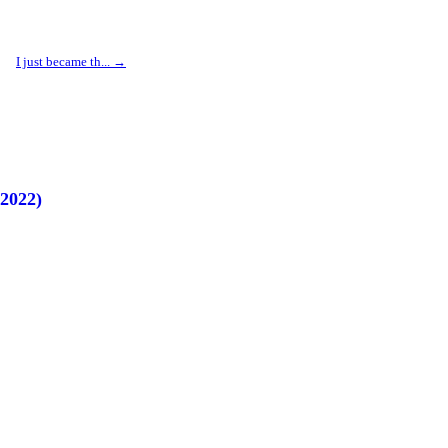
I just became th...
 2022)