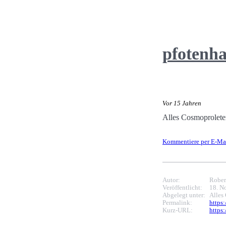
pfotenh
Vor 15 Jahren
Alles Cosmoprolete
Kommentiere per E-Ma
Autor:
Rober
Veröffentlicht:
18. N
Abgelegt unter:
Alles
Permalink:
https
Kurz-URL:
https: