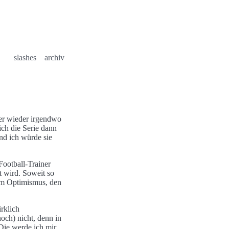
slashes
archiv
mer wieder irgendwo
ich die Serie dann
nd ich würde sie
Football-Trainer
t wird. Soweit so
 um Optimismus, den
rklich
och) nicht, denn in
 Die werde ich mir