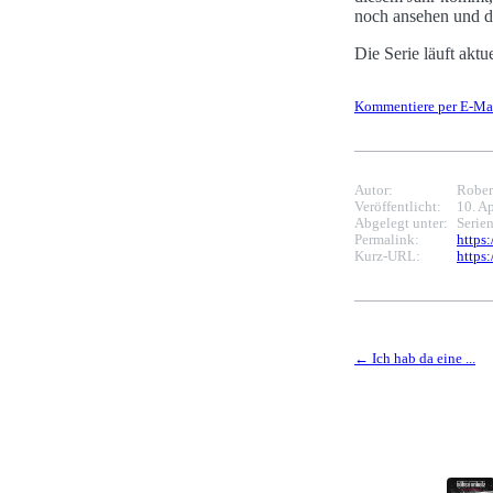
noch ansehen und d
Die Serie läuft akt
Kommentiere per E-Ma
Autor:
Rober
Veröffentlicht:
10. A
Abgelegt unter:
Serie
Permalink:
https
Kurz-URL:
https:
Ich hab da eine ...