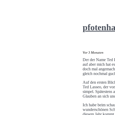
pfotenh
Vor 3 Monaten
Der der Name Ted La
auf aber mich hat e
doch mal angemacht 
gleich nochmal guc
Auf den ersten Blic
Ted Lasseo, der von
simpel. Spätestens 
Glauben an sich un
Ich habe beim schau
wunderschönen Schna
diesem Jahr kommt, 