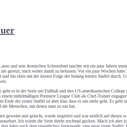
auer
sso und sein ikonischen Schnurrbart tauchte seit ein paar Jahren im
s nie gereizt, mich weiter damit zu befassen. Vor ein paar Wochen habe 
und bin eben mit der letzten Folge der bislang letzten Staffel durch. U
ken.
k geht es in der Serie um Fußball und den US-amerikanischen College 
 einem mittelmäßigen Premiere League Club als Chef-Trainer engagier
am Ende der ersten Staffel ist aber klar, dass es um mehr geht. Es geht
d die Menschen, mit denen man zu tun hat.
en geweint und gelacht, wurde inspiriert und war neidich auf diesen wi
uzbart. Ich würde die Serie direkt nochmal gucken. Mach ich aber (n
drei Jahre nach dem eigentlichen Serienende, eine neue vierte Staffel.