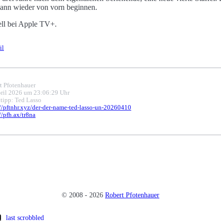
ann wieder von vorn beginnen.
uell bei Apple TV+.
il
t Pfotenhauer
pril 2026 um 23:06:29 Uhr
ntipp: Ted Lasso
://pftnhr.xyz/der-der-name-ted-lasso-un-20260410
//pfh.ax/tr8na
© 2008 - 2026
Robert Pfotenhauer
last scrobbled