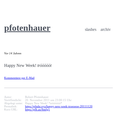
pfotenhauer
slashes
archiv
Vor 14 Jahren
Happy New Week!
tröööööt
Kommentiere per E-Mail
Autor:
Robert Pfotenhauer
Veröffentlicht:
20. November 2011 um 23:00:15 Uhr
Abgelegt unter:
Happy New Week! *tröööööt*
Permalink:
https://pftnhr.xyz/happy-new-week-troeoeoe-20111120
Kurz-URL:
https://pfh.ax/6mfg1