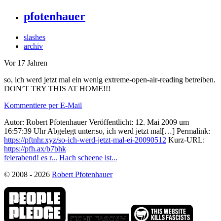
pfotenhauer
slashes
archiv
Vor 17 Jahren
so, ich werd jetzt mal ein wenig extreme-open-air-reading betreiben.
DON’T TRY THIS AT HOME!!!
Kommentiere per E-Mail
Autor:
Robert Pfotenhauer
Veröffentlicht:
12. Mai 2009 um
16:57:39 Uhr
Abgelegt unter:
so, ich werd jetzt mal[…]
Permalink:
https://pftnhr.xyz/so-ich-werd-jetzt-mal-ei-20090512
Kurz-URL:
https://pfh.ax/b7bhk
feierabend! es r...
Hach scheene ist...
© 2008 - 2026
Robert Pfotenhauer