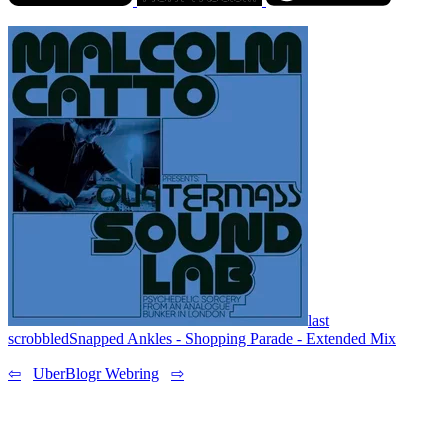
last
scrobbled
Snapped Ankles - Shopping Parade - Extended Mix
⇦
UberBlogr Webring
⇨