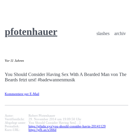
pfotenhauer
slashes
archiv
Vor 11 Jahren
You Should Consider Having Sex With A Bearded Man von The
Beards fetzt urst! #badewannenmusik
Kommentiere per E-Mail
Autor:
Robert Pfotenhauer
Veröffentlicht:
29. November 2014 um 19:09:50 Uhr
Abgelegt unter:
You Should Consider Having Sex[…]
Permalink:
https://pftnhr.xyz/you-should-consider-havin-20141129
Kurz-URL:
https://pfh.ax/x566d