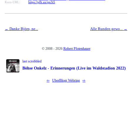
Kurz-URL:
https://pfh.ax/qn3i5
Danke Björn, ne...
Alle Runden gewo...
© 2008 - 2026
Robert Pfotenhauer
last scrobbled
Böhse Onkelz - Erinnerungen (Live im Waldstadion 2022)
⇦
UberBlogr Webring
⇨