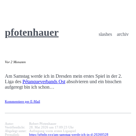
pfotenhauer
slashes
archiv
Vor 2 Monaten
Am Samstag werde ich in Dresden mein erstes Spiel in der 2.
Liga des
Pétanqueverbands Ost
absolvieren und ein bisschen
aufgeregt bin ich schon…
Kommentiere per E-Mail
Autor:
Robert Pfotenhauer
Veröffentlicht:
28. Mai 2026 um 17:09:23 Uhr
Abgelegt unter:
Aufregung vorm ersten Ligaspiel
Permalink:
https://pftnhr.xyz/am-samstag-werde-ich-in-d-20260528