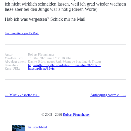
ich nicht wirklich schneiden lassen, weil ich grad wieder wachsen
lasse aber bei den Jungs war’s nötig (deren Worte).
Hab ich was vergessen? Schick mir ne Mail.
Kommentiere per E-Mail
Autor:
Robert Pfotenhauer
Veröffentlicht:
15. Mai 2026 um 22:33:18 Uhr
Abgelegt unter:
Danke Björn, neues Rad, Pétanque Stadtliga & Friseur
Permalink:
https://pftnhr.xyz/hui-da-hat-s-fortuna-abe-20260515
Kurz-URL:
https://pfh.ax/99yin
Musikkassette zu...
Aufregung vorm e...
© 2008 - 2026
Robert Pfotenhauer
last scrobbled