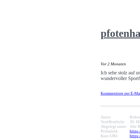
pfotenh
Vor 2 Monaten
Ich sehe stolz auf 
wundervoller Sport
Kommentiere per E-Ma
Autor:
Rober
Veröffentlicht:
30. M
Abgelegt unter:
Alle 
Permalink:
https
Kurz-URL:
https: