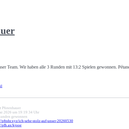
auer
unser Team. Wir haben alle 3 Runden mit 13:2 Spielen gewonnen. Pétanq
!
il
t Pfotenhauer
ai 2026 um 19:19:34 Uhr
Runden gewonnen
://pftnhr.xyz/ich-sehe-stolz-auf-unser-20260530
//pfh.ax/kjooe